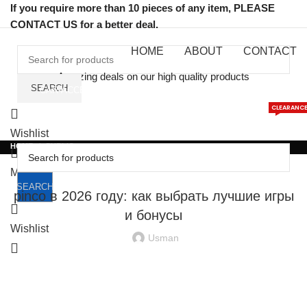
If you require more than 10 pieces of any item, PLEASE
CONTACT US for a better deal.
HOME
ABOUT
CONTACT
Amazing deals on our high quality products
SEARCH
CAR-ACCESSORIES
TOOLS
STATIONERY
CLEARANC
SPECIALIST RECOVERY EQUIPMENT
CLEARANCE
Wishlist
HOME
PUBLIC
PUBLIC
Menu
SEARCH
pinco в 2026 году: как выбрать лучшие игры
и бонусы
Wishlist
Usman