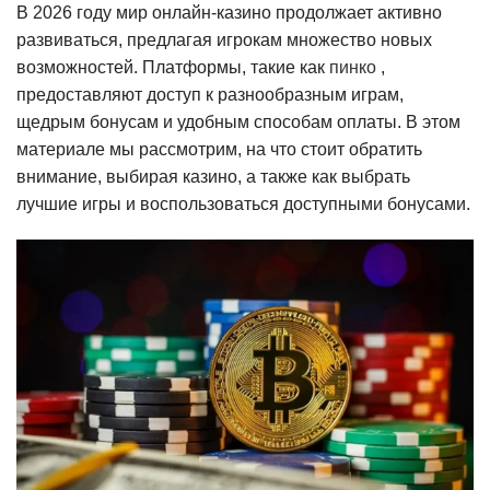
В 2026 году мир онлайн-казино продолжает активно
развиваться, предлагая игрокам множество новых
возможностей. Платформы, такие как
пинко
,
предоставляют доступ к разнообразным играм,
щедрым бонусам и удобным способам оплаты. В этом
материале мы рассмотрим, на что стоит обратить
внимание, выбирая казино, а также как выбрать
лучшие игры и воспользоваться доступными бонусами.