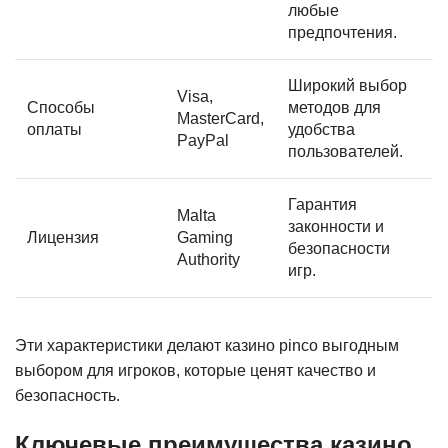
любые
предпочтения.
Широкий выбор
Visa,
Способы
методов для
MasterCard,
оплаты
удобства
PayPal
пользователей.
Гарантия
Malta
законности и
Лицензия
Gaming
безопасности
Authority
игр.
Эти характеристики делают казино pinco выгодным
выбором для игроков, которые ценят качество и
безопасность.
Ключевые преимущества казино