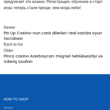
предлагает это казино. Регистрация, обучение и старт
игры теперь стали проще, чем когда-либо!
Newer
Pin Up Casino-nun canlı dilerləri: real vaxtda oyun
təcrübəsi
Back to list
Older
Pinco casino Azerbaycan: müştəri təhlükəsizliyi və
ödəniş üsulları
HOW TO SHOP
Home