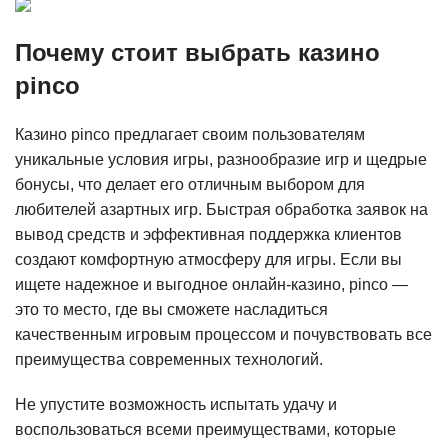
Почему стоит выбрать казино
pinco
Казино pinco предлагает своим пользователям
уникальные условия игры, разнообразие игр и щедрые
бонусы, что делает его отличным выбором для
любителей азартных игр. Быстрая обработка заявок на
вывод средств и эффективная поддержка клиентов
создают комфортную атмосферу для игры. Если вы
ищете надежное и выгодное онлайн-казино, pinco —
это то место, где вы сможете насладиться
качественным игровым процессом и почувствовать все
преимущества современных технологий.
Не упустите возможность испытать удачу и
воспользоваться всеми преимуществами, которые