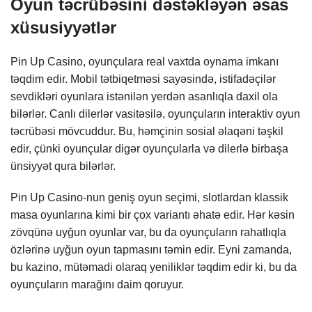
Oyun təcrübəsini dəstəkləyən əsas
xüsusiyyətlər
Pin Up Casino, oyunçulara real vaxtda oynama imkanı
təqdim edir. Mobil tətbiqetməsi sayəsində, istifadəçilər
sevdikləri oyunlara istənilən yerdən asanlıqla daxil ola
bilərlər. Canlı dilerlər vasitəsilə, oyunçuların interaktiv oyun
təcrübəsi mövcuddur. Bu, həmçinin sosial əlaqəni təşkil
edir, çünki oyunçular digər oyunçularla və dilerlə birbaşa
ünsiyyət qura bilərlər.
Pin Up Casino-nun geniş oyun seçimi, slotlardan klassik
masa oyunlarına kimi bir çox variantı əhatə edir. Hər kəsin
zövqünə uyğun oyunlar var, bu da oyunçuların rahatlıqla
özlərinə uyğun oyun tapmasını təmin edir. Eyni zamanda,
bu kazino, mütəmadi olaraq yeniliklər təqdim edir ki, bu da
oyunçuların marağını daim qoruyur.