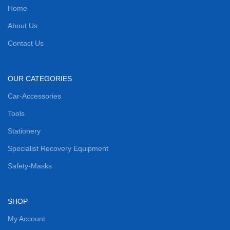
Home
About Us
Contact Us
OUR CATEGORIES
Car-Accessories
Tools
Stationery
Specialist Recovery Equipment
Safety-Masks
SHOP
My Account