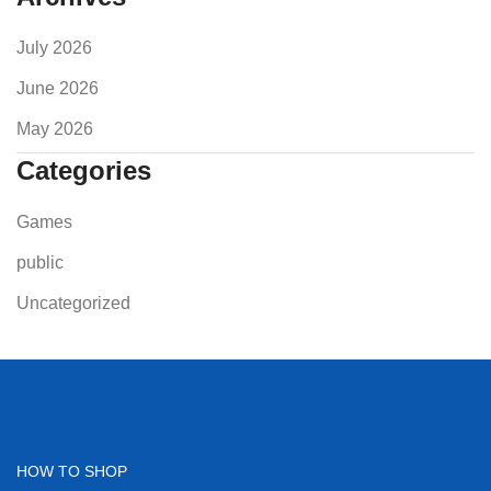
July 2026
June 2026
May 2026
Categories
Games
public
Uncategorized
HOW TO SHOP