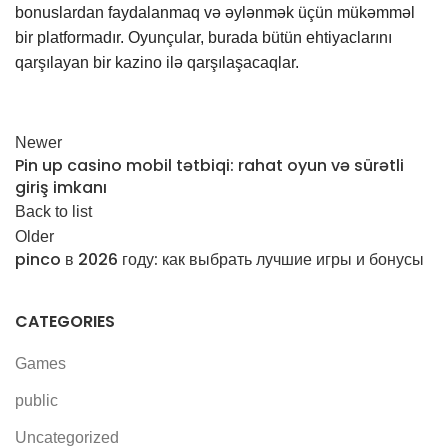
bonuslardan faydalanmaq və əylənmək üçün mükəmməl
bir platformadır. Oyunçular, burada bütün ehtiyaclarını
qarşılayan bir kazino ilə qarşılaşacaqlar.
Newer
Pin up casino mobil tətbiqi: rahat oyun və sürətli
giriş imkanı
Back to list
Older
pinco в 2026 году: как выбрать лучшие игры и бонусы
CATEGORIES
Games
public
Uncategorized