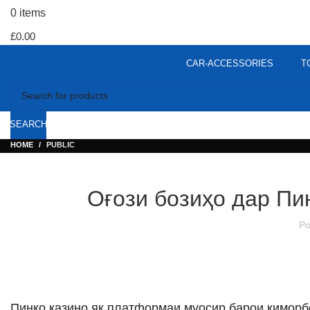
0
items
£
0.00
CAR-ACCESSORIES
T
SEARCH
HOME
PUBLIC
Оғози бозиҳо дар Пи
Po
Пинко казино як платформаи муосир барои қиморб