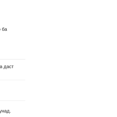
о ба
а даст
унад.