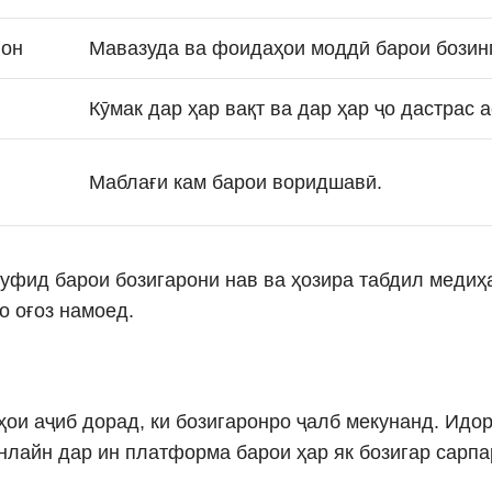
гон
Мавазуда ва фоидаҳои моддӣ барои бозин
Кӯмак дар ҳар вақт ва дар ҳар ҷо дастрас а
Маблағи кам барои воридшавӣ.
уфид барои бозигарони нав ва ҳозира табдил медиҳ
о оғоз намоед.
ои аҷиб дорад, ки бозигаронро ҷалб мекунанд. Идо
нлайн дар ин платформа барои ҳар як бозигар сарпа