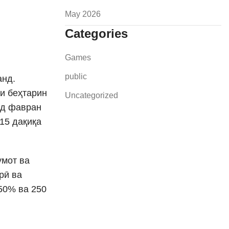
May 2026
Categories
Games
public
анд.
ки беҳтарин
Uncategorized
нд фавран
 15 дақиқа
умот ва
рӣ ва
50% ва 250