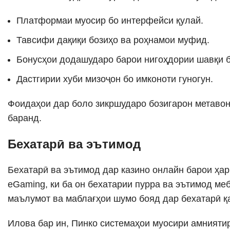
Платформаи муосир бо интерфейси қулай.
Тавсифи дақиқи бозиҳо ва роҳнамои муфид.
Бонусҳои додашударо барои нигоҳдории шавқи б
Дастгирии хуби мизоҷон бо имконоти гуногун.
Фоидаҳои дар боло зикршударо бозигарон метавон
баранд.
Бехатарӣ ва эътимод
Бехатарӣ ва эътимод дар казино онлайн барои ҳар 
eGaming, ки ба он бехатарии пурра ва эътимод ме
маълумот ва маблағҳои шумо бояд дар бехатарӣ қ
Илова бар ин, Пинко системаҳои муосири амнияти