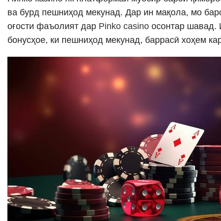
ва бурд пешниҳод мекунад. Дар ин мақола, мо ба
оғости фаъолият дар
Pinko casino
осонтар шавад. 
бонусҳое, ки пешниҳод мекунад, баррасӣ хоҳем ка