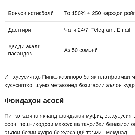
Бонуси истиқболӣ
То 150% + 250 чархҳои рой
Дастгирӣ
Чати 24/7, Telegram, Email
Ҳадди ақали
Аз 50 сомонӣ
пасандоз
Ин хусусиятҳо Пинко казиноро ба як платформаи м
хусусиятҳо, шумо метавонед бозигарии аълои худр
Фоидаҳои асосӣ
Пинко казино якчанд фоидаҳои муфид ва хусусиятҳ
осон, пешниҳодҳои махсус ва таҷрибаи беназири о
аълои бозии худро бо хурсандӣ таъмин мекунад.