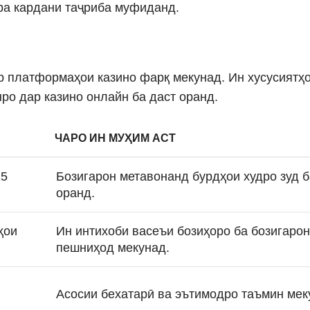
ра кардани таҷриба муфиданд.
ар платформаҳои казино фарқ мекунад. Ин хусусиятҳ
ро дар казино онлайн ба даст оранд.
ЧАРО ИН МУҲИМ АСТ
15
Бозигарон метавонанд бурдҳои худро зуд б
оранд.
ҳои
Ин интихоби васеъи бозиҳоро ба бозигарон
пешниҳод мекунад.
Асосии бехатарӣ ва эътимодро таъмин мек