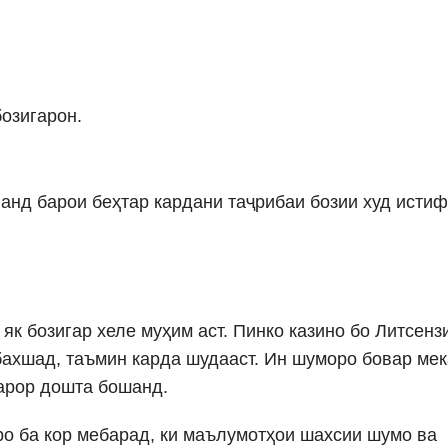
озигарон.
анд барои беҳтар кардани таҷрибаи бозии худ исти
як бозигар хеле муҳим аст. Пинко казино бо Литсенз
бахшад, таъмин карда шудааст. Ин шуморо бовар мек
арор дошта бошанд.
ро ба кор мебарад, ки маълумотҳои шахсии шумо ва