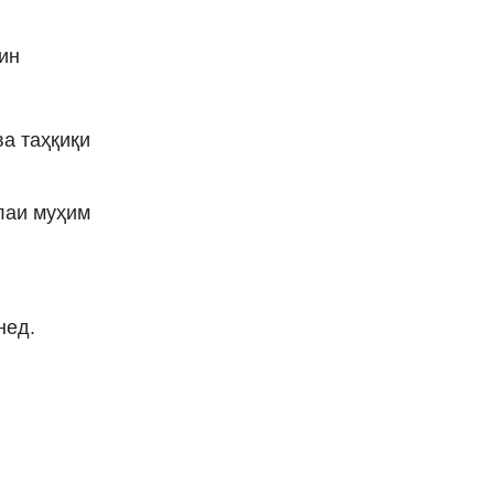
 ин
ва таҳқиқи
лаи муҳим
нед.