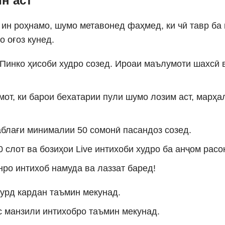
ин аст
о ин роҳнамо, шумо метавонед фаҳмед, ки чӣ тавр ба
 оғоз кунед.
 Пинко ҳисоби худро созед. Ироаи маълумоти шахсӣ 
от, ки барои бехатарии пули шумо лозим аст, марҳа
аблағи минималии 50 сомонӣ пасандоз созед.
0 слот ва бозиҳои Live интихоби худро ба анҷом расо
ро интихоб намуда ва лаззат баред!
урд кардан таъмин мекунад.
ас манзили интихобро таъмин мекунад.