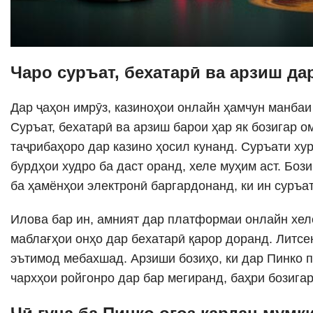
Чаро суръат, бехатарӣ ва арзиш да
Дар ҷаҳон имрӯз, казиноҳои онлайн ҳамчун манбаи
Суръат, бехатарӣ ва арзиш барои ҳар як бозигар о
таҷрибаҳоро дар казино ҳосил кунанд. Суръати ху
бурдҳои худро ба даст оранд, хеле муҳим аст. Боз
ба ҳамёнҳои электронӣ баргардонанд, ки ин суръат
Илова бар ин, амният дар платформаи онлайн хеле
маблағҳои онҳо дар бехатарӣ қарор доранд. Литсен
эътимод мебахшад. Арзиши бозиҳо, ки дар Пинко п
чархҳои ройгонро дар бар мегиранд, баҳри бозигар