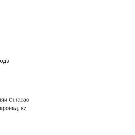
фода
ияи Curacao
аронад, ки