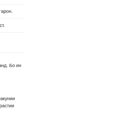
гарон.
ст.
анд. Бо ин
ракунии
растии