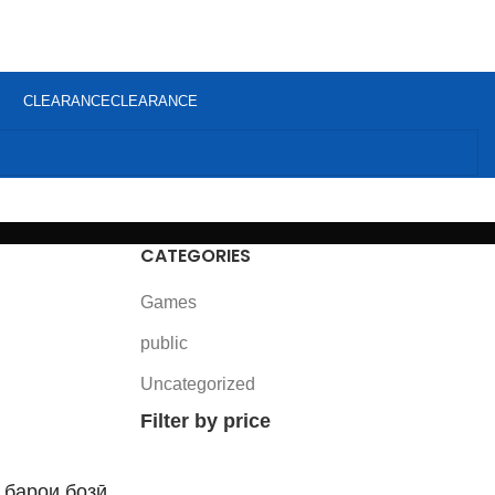
CLEARANCE
CLEARANCE
CATEGORIES
Games
public
Uncategorized
Filter by price
 барои бозӣ