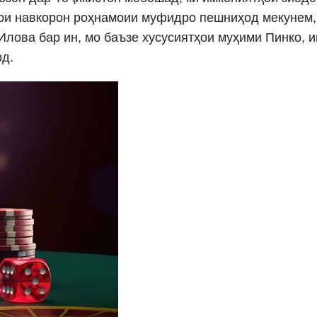
рои навкорон роҳнамоии муфидро пешниҳод мекунем,
Илова бар ин, мо баъзе хусусиятҳои муҳими Пинко, 
рд.