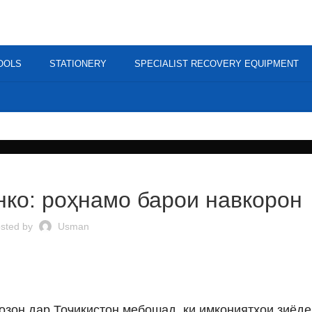
OOLS
STATIONERY
SPECIALIST RECOVERY EQUIPMENT
PUBLIC
нко: роҳнамо барои навкорон
sted by
Usman
озон дар Тоҷикистон мебошад, ки имкониятҳои зиёде