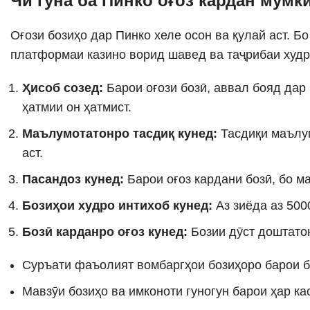
Чӣ гуна ба Пинко оғоз кардан мумк
Оғози бозиҳо дар Пинко хеле осон ва қулай аст. Б
платформаи казино ворид шавед ва таҷрибаи худро
Ҳисоб созед:
Барои оғози бозӣ, аввал бояд дар
ҳатмии он ҳатмист.
Маълумотатонро тасдиқ кунед:
Тасдиқи маълум
аст.
Пасандоз кунед:
Барои оғоз кардани бозӣ, бо м
Бозиҳои худро интихоб кунед:
Аз зиёда аз 500
Бозӣ карданро оғоз кунед:
Бозии дӯст доштатон
Суръати фаъолият вомбаргҳои бозиҳоро барои б
Мавзӯи бозиҳо ва имконоти гуногун барои ҳар к