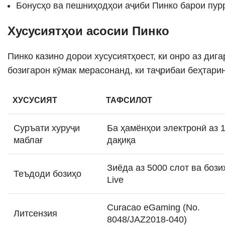
Бонусҳо ва пешниҳодҳои аҷиби Пинко барои пур
Хусусиятҳои асосии Пинко
Пинко казино дорои хусусиятҳоест, ки онро аз диг
бозигарон кӯмак мерасонанд, ки таҷрибаи беҳтарин
ХУСУСИЯТ
ТАФСИЛОТ
Суръати хуруҷи
Ба ҳамёнҳои электронӣ аз 
маблағ
дақиқа
Зиёда аз 5000 слот ва бози
Теъдоди бозиҳо
Live
Curacao eGaming (No.
Литсензия
8048/JAZ2018-040)