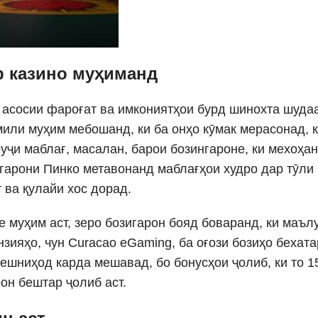
р казино муҳиманд
 асосии фароғат ва имкониятҳои бурд шинохта шуда
мили муҳим мебошанд, ки ба онҳо кӯмак мерасонад, 
руҷи маблағ, масалан, барои бозингароне, ки мехоҳа
игарони Пинко метавонанд маблағҳои худро дар тӯли
 ва қулайи хос дорад.
 муҳим аст, зеро бозигарон бояд боваранд, ки маъл
зияҳо, чун Curacao eGaming, ба оғози бозиҳо бехата
ешниҳод карда мешавад, бо бонусҳои ҷолиб, ки то 1
он бештар ҷолиб аст.