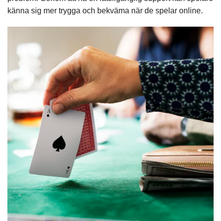
känna sig mer trygga och bekväma när de spelar online.