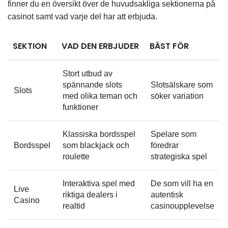
finner du en översikt över de huvudsakliga sektionerna på
casinot samt vad varje del har att erbjuda.
SEKTION
VAD DEN ERBJUDER
BÄST FÖR
Stort utbud av
spännande slots
Slotsälskare som
Slots
med olika teman och
söker variation
funktioner
Klassiska bordsspel
Spelare som
Bordsspel
som blackjack och
föredrar
roulette
strategiska spel
Interaktiva spel med
De som vill ha en
Live
riktiga dealers i
autentisk
Casino
realtid
casinoupplevelse