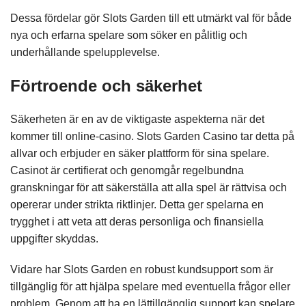
Dessa fördelar gör Slots Garden till ett utmärkt val för både
nya och erfarna spelare som söker en pålitlig och
underhållande spelupplevelse.
Förtroende och säkerhet
Säkerheten är en av de viktigaste aspekterna när det
kommer till online-casino. Slots Garden Casino tar detta på
allvar och erbjuder en säker plattform för sina spelare.
Casinot är certifierat och genomgår regelbundna
granskningar för att säkerställa att alla spel är rättvisa och
opererar under strikta riktlinjer. Detta ger spelarna en
trygghet i att veta att deras personliga och finansiella
uppgifter skyddas.
Vidare har Slots Garden en robust kundsupport som är
tillgänglig för att hjälpa spelare med eventuella frågor eller
problem. Genom att ha en lättillgänglig support kan spelare