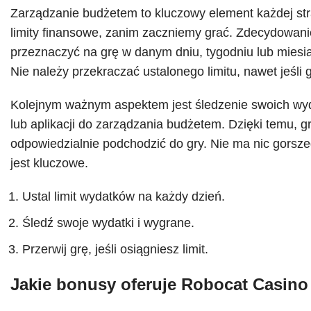
Zarządzanie budżetem to kluczowy element każdej str
limity finansowe, zanim zaczniemy grać. Zdecydowanie 
przeznaczyć na grę w danym dniu, tygodniu lub miesiąc
Nie należy przekraczać ustalonego limitu, nawet jeśli g
Kolejnym ważnym aspektem jest śledzenie swoich wyd
lub aplikacji do zarządzania budżetem. Dzięki temu, g
odpowiedzialnie podchodzić do gry. Nie ma nic gorsze
jest kluczowe.
Ustal limit wydatków na każdy dzień.
Śledź swoje wydatki i wygrane.
Przerwij grę, jeśli osiągniesz limit.
Jakie bonusy oferuje Robocat Casino i