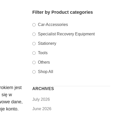
Filter by Product categories
Car-Accessories
Specialist Recovery Equipment
Stationery
Tools
Others
Shop All
rokiem jest
ARCHIVES
 się w
July 2026
awowe dane,
oje konto.
June 2026