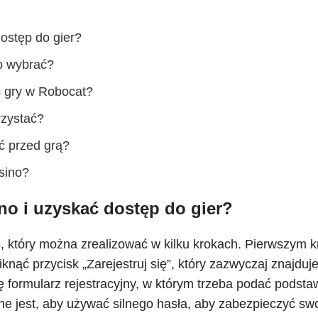
ostęp do gier?
to wybrać?
 gry w Robocat?
rzystać?
eć przed grą?
sino?
no i uzyskać dostęp do gier?
, który można zrealizować w kilku krokach. Pierwszym k
knąć przycisk „Zarejestruj się”, który zazwyczaj znajduje
ę formularz rejestracyjny, w którym trzeba podać podst
żne jest, aby używać silnego hasła, aby zabezpieczyć sw