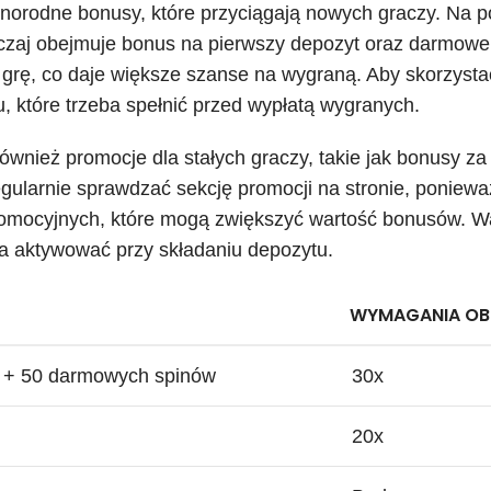
norodne bonusy, które przyciągają nowych graczy. Na p
czaj obejmuje bonus na pierwszy depozyt oraz darmowe 
grę, co daje większe szanse na wygraną. Aby skorzysta
 które trzeba spełnić przed wypłatą wygranych.
również promocje dla stałych graczy, takie jak bonusy za
gularnie sprawdzać sekcję promocji na stronie, ponieważ
romocyjnych, które mogą zwiększyć wartość bonusów. W
na aktywować przy składaniu depozytu.
WYMAGANIA OB
 + 50 darmowych spinów
30x
20x