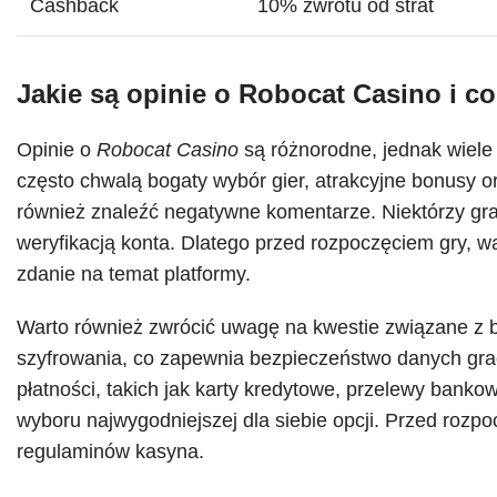
Cashback
10% zwrotu od strat
Jakie są opinie o Robocat Casino i c
Opinie o
Robocat Casino
są różnorodne, jednak wiele
często chwalą bogaty wybór gier, atrakcyjne bonusy o
również znaleźć negatywne komentarze. Niektórzy gra
weryfikacją konta. Dlatego przed rozpoczęciem gry, w
zdanie na temat platformy.
Warto również zwrócić uwagę na kwestie związane z
szyfrowania, co zapewnia bezpieczeństwo danych gra
płatności, takich jak karty kredytowe, przelewy banko
wyboru najwygodniejszej dla siebie opcji. Przed rozpo
regulaminów kasyna.