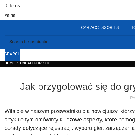
0
items
£
0.00
CAR-ACCESSORIES
T
SEARCH
HOME
UNCATEGORIZED
Jak przygotować się do gr
Po
Witajcie w naszym przewodniku dla nowicjuszy, którz
artykule tym omówimy kluczowe aspekty, które pomo
porady dotyczące rejestracji, wyboru gier, zarządzan