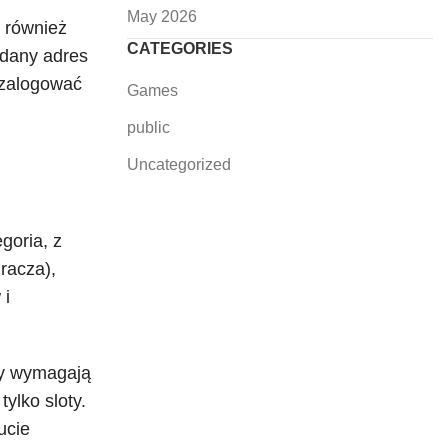
May 2026
 również
CATEGORIES
odany adres
ż zalogować
Games
public
Uncategorized
goria, z
racza),
 i
gry wymagają
tylko sloty.
ucie