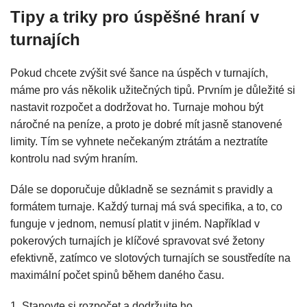
Tipy a triky pro úspěšné hraní v
turnajích
Pokud chcete zvýšit své šance na úspěch v turnajích,
máme pro vás několik užitečných tipů. Prvním je důležité si
nastavit rozpočet a dodržovat ho. Turnaje mohou být
náročné na peníze, a proto je dobré mít jasně stanovené
limity. Tím se vyhnete nečekaným ztrátám a neztratíte
kontrolu nad svým hraním.
Dále se doporučuje důkladně se seznámit s pravidly a
formátem turnaje. Každý turnaj má svá specifika, a to, co
funguje v jednom, nemusí platit v jiném. Například v
pokerových turnajích je klíčové spravovat své žetony
efektivně, zatímco ve slotových turnajích se soustředíte na
maximální počet spinů během daného času.
Stanovte si rozpočet a dodržujte ho.