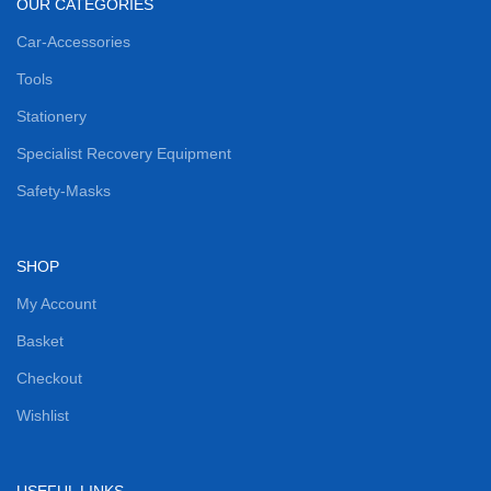
OUR CATEGORIES
Car-Accessories
Tools
Stationery
Specialist Recovery Equipment
Safety-Masks
SHOP
My Account
Basket
Checkout
Wishlist