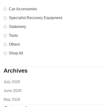
Car-Accessories
Specialist Recovery Equipment
Stationery
Tools
Others
Shop All
Archives
July 2026
June 2026
May 2026