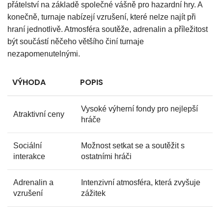
přátelství na základě společné vášně pro hazardní hry. A
konečně, turnaje nabízejí vzrušení, které nelze najít při
hraní jednotlivě. Atmosféra soutěže, adrenalin a příležitost
být součástí něčeho většího činí turnaje
nezapomenutelnými.
VÝHODA
POPIS
Vysoké výherní fondy pro nejlepší
Atraktivní ceny
hráče
Sociální
Možnost setkat se a soutěžit s
interakce
ostatními hráči
Adrenalin a
Intenzivní atmosféra, která zvyšuje
vzrušení
zážitek