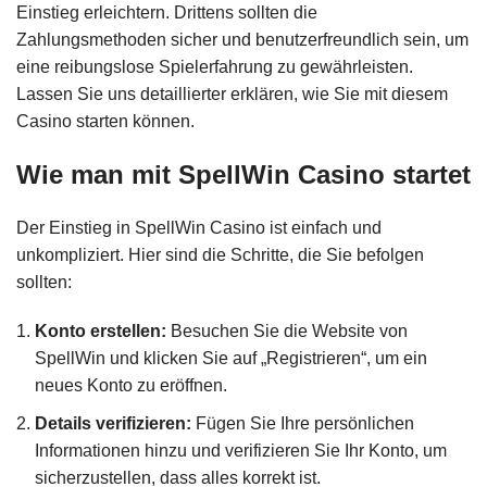
Einstieg erleichtern. Drittens sollten die
Zahlungsmethoden sicher und benutzerfreundlich sein, um
eine reibungslose Spielerfahrung zu gewährleisten.
Lassen Sie uns detaillierter erklären, wie Sie mit diesem
Casino starten können.
Wie man mit SpellWin Casino startet
Der Einstieg in SpellWin Casino ist einfach und
unkompliziert. Hier sind die Schritte, die Sie befolgen
sollten:
Konto erstellen:
Besuchen Sie die Website von
SpellWin und klicken Sie auf „Registrieren“, um ein
neues Konto zu eröffnen.
Details verifizieren:
Fügen Sie Ihre persönlichen
Informationen hinzu und verifizieren Sie Ihr Konto, um
sicherzustellen, dass alles korrekt ist.