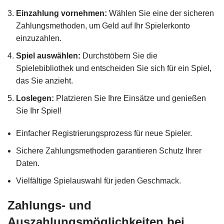
Einzahlung vornehmen:
Wählen Sie eine der sicheren
Zahlungsmethoden, um Geld auf Ihr Spielerkonto
einzuzahlen.
Spiel auswählen:
Durchstöbern Sie die
Spielebibliothek und entscheiden Sie sich für ein Spiel,
das Sie anzieht.
Loslegen:
Platzieren Sie Ihre Einsätze und genießen
Sie Ihr Spiel!
Einfacher Registrierungsprozess für neue Spieler.
Sichere Zahlungsmethoden garantieren Schutz Ihrer
Daten.
Vielfältige Spielauswahl für jeden Geschmack.
Zahlungs- und
Auszahlungsmöglichkeiten bei