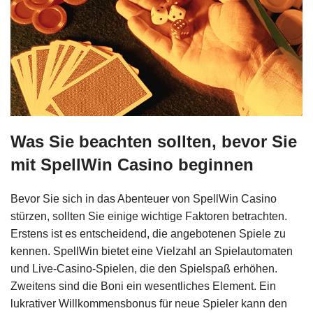
Was Sie beachten sollten, bevor Sie
mit SpellWin Casino beginnen
Bevor Sie sich in das Abenteuer von SpellWin Casino
stürzen, sollten Sie einige wichtige Faktoren betrachten.
Erstens ist es entscheidend, die angebotenen Spiele zu
kennen. SpellWin bietet eine Vielzahl an Spielautomaten
und Live-Casino-Spielen, die den Spielspaß erhöhen.
Zweitens sind die Boni ein wesentliches Element. Ein
lukrativer Willkommensbonus für neue Spieler kann den