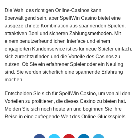
Die Wahl des richtigen Online-Casinos kann
überwältigend sein, aber SpellWin Casino bietet eine
ausgezeichnete Kombination aus spannenden Spielen,
attraktiven Boni und sicheren Zahlungsmethoden. Mit
einem benutzerfreundlichen Interface und einem
engagierten Kundenservice ist es für neue Spieler einfach,
sich zurechtzufinden und die Vorteile des Casinos zu
nutzen. Ob Sie ein erfahrener Spieler oder ein Neuling
sind, Sie werden sicherlich eine spannende Erfahrung
machen.
Entscheiden Sie sich für SpellWin Casino, um von all den
Vorteilen zu profitieren, die dieses Casino zu bieten hat.
Melden Sie sich noch heute an und beginnen Sie Ihre
Reise in eine aufregende Welt des Online-Glücksspiels!