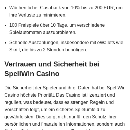
Wöchentlicher Cashback von 10% bis zu 200 EUR, um
Ihre Verluste zu minimieren.
100 Freispiele über 10 Tage, um verschiedene
Spielautomaten auszuprobieren.
Schnelle Auszahlungen, insbesondere mit eWallets wie
Skrill, die bis zu 2 Stunden benötigen.
Vertrauen und Sicherheit bei
SpellWin Casino
Die Sicherheit der Spieler und ihrer Daten hat bei SpellWin
Casino höchste Priorität. Das Casino ist lizenziert und
reguliert, was bedeutet, dass es strengen Regeln und
Vorschriften folgt, um ein sicheres Spielumfeld zu
gewährleisten. Dies sorgt nicht nur für den Schutz Ihrer
persönlichen und finanziellen Informationen, sondern auch