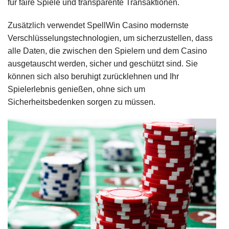
für faire Spiele und transparente Transaktionen.
Zusätzlich verwendet SpellWin Casino modernste
Verschlüsselungstechnologien, um sicherzustellen, dass
alle Daten, die zwischen den Spielern und dem Casino
ausgetauscht werden, sicher und geschützt sind. Sie
können sich also beruhigt zurücklehnen und Ihr
Spielerlebnis genießen, ohne sich um
Sicherheitsbedenken sorgen zu müssen.