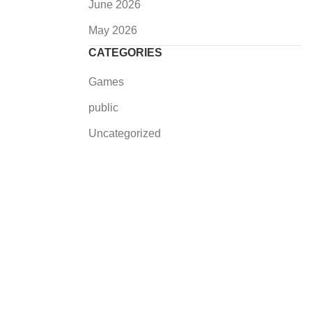
June 2026
May 2026
CATEGORIES
Games
public
Uncategorized