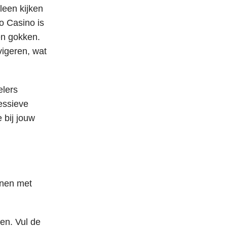
leen kijken
o Casino is
en gokken.
vigeren, wat
elers
essieve
 bij jouw
nnen met
en. Vul de