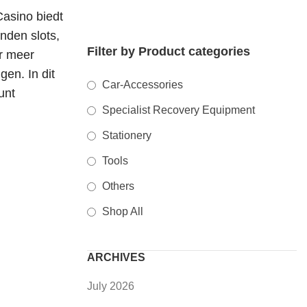
Casino biedt
nden slots,
Filter by Product categories
or meer
en. In dit
Car-Accessories
unt
Specialist Recovery Equipment
Stationery
Tools
Others
Shop All
ARCHIVES
July 2026