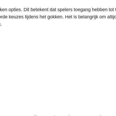
n opties. Dit betekent dat spelers toegang hebben tot 
de keuzes tijdens het gokken. Het is belangrijk om altij
.