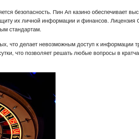
ется безопасность. Пин Ап казино обеспечивает вы
ащиту их личной информации и финансов. Лицензия 
ым стандартам.
х, что делает невозможным доступ к информации тр
 сутки, что позволяет решать любые вопросы в кратч