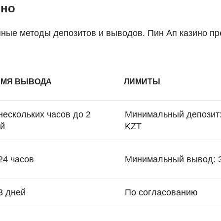
ино
пные методы депозитов и выводов. Пин Ап казино пр
ЕМЯ ВЫВОДА
ЛИМИТЫ
нескольких часов до 2
Минимальный депозит:
й
KZT
24 часов
Минимальный вывод: 
3 дней
По согласованию