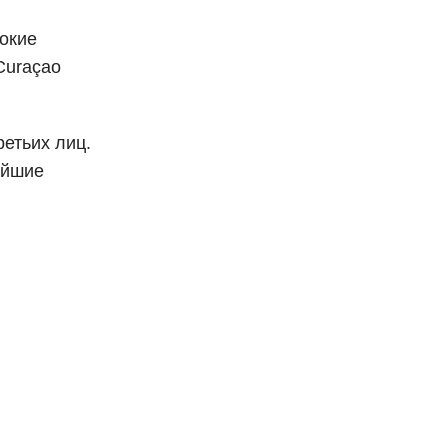
сокие
Curaçao
етьих лиц.
айшие