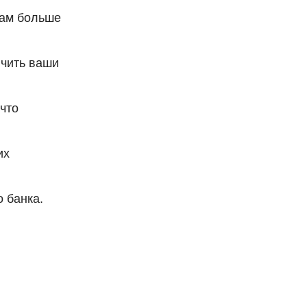
вам больше
ичить ваши
что
их
 банка.