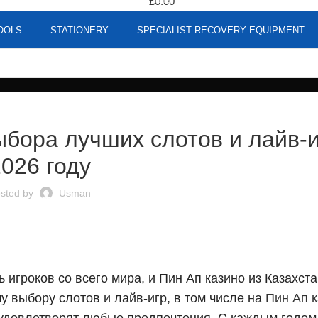
£
0.00
items
OOLS
STATIONERY
SPECIALIST RECOVERY EQUIPMENT
PUBLIC
ыбора лучших слотов и лайв-и
026 году
sted by
Usman
игроков со всего мира, и Пин Ап казино из Казахст
 выбору слотов и лайв-игр, в том числе на
Пин Ап 