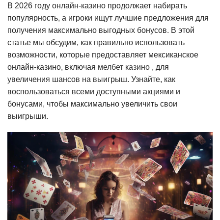
В 2026 году онлайн-казино продолжает набирать
популярность, а игроки ищут лучшие предложения для
получения максимально выгодных бонусов. В этой
статье мы обсудим, как правильно использовать
возможности, которые предоставляет мексиканское
онлайн-казино, включая
мелбет казино
, для
увеличения шансов на выигрыш. Узнайте, как
воспользоваться всеми доступными акциями и
бонусами, чтобы максимально увеличить свои
выигрыши.