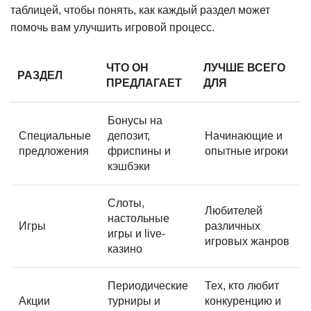
таблицей, чтобы понять, как каждый раздел может
помочь вам улучшить игровой процесс.
ЧТО ОН
ЛУЧШЕ ВСЕГО
РАЗДЕЛ
ПРЕДЛАГАЕТ
ДЛЯ
Бонусы на
Специальные
депозит,
Начинающие и
предложения
фриспины и
опытные игроки
кэшбэки
Слоты,
Любителей
настольные
Игры
различных
игры и live-
игровых жанров
казино
Периодические
Тех, кто любит
Акции
турниры и
конкуренцию и