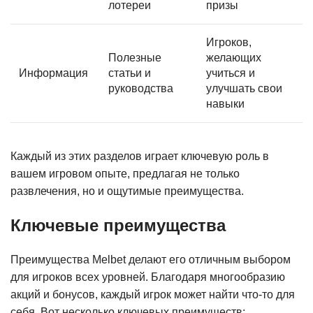
лотереи
призы
Игроков,
Полезные
желающих
Информация
статьи и
учиться и
руководства
улучшать свои
навыки
Каждый из этих разделов играет ключевую роль в
вашем игровом опыте, предлагая не только
развлечения, но и ощутимые преимущества.
Ключевые преимущества
Преимущества Melbet делают его отличным выбором
для игроков всех уровней. Благодаря многообразию
акций и бонусов, каждый игрок может найти что-то для
себя. Вот несколько ключевых преимуществ: