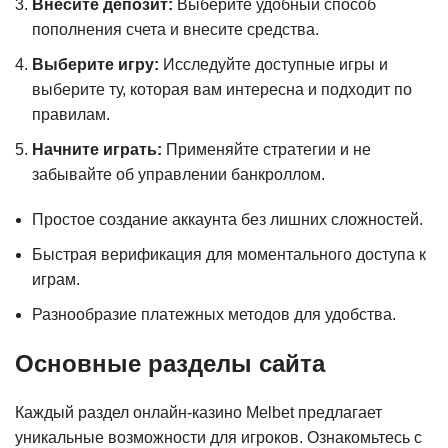
Внесите депозит:
Выберите удобный способ
пополнения счета и внесите средства.
Выберите игру:
Исследуйте доступные игры и
выберите ту, которая вам интересна и подходит по
правилам.
Начните играть:
Применяйте стратегии и не
забывайте об управлении банкроллом.
Простое создание аккаунта без лишних сложностей.
Быстрая верификация для моментального доступа к
играм.
Разнообразие платежных методов для удобства.
Основные разделы сайта
Каждый раздел онлайн-казино Melbet предлагает
уникальные возможности для игроков. Ознакомьтесь с