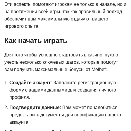
Эти аспекты помогают игрокам не только в начале, но и
на протяжении всей игры, так как правильный подход
обеспечит вам максимальную отдачу от вашего
игрового опыта.
Как начать играть
Для того чтобы успешно стартовать в казино, нужно
учесть несколько ключевых шагов, которые помогут
вам получить максимальные бонусы от Melbet:
Создайте аккаунт:
Заполните регистрационную
форму с вашими данными для создания личного
профиля.
Подтвердите данные:
Вам может понадобиться
предоставить документы для верификации вашего
аккаунта.