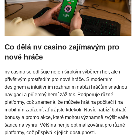
Co dělá nv casino zajímavým pro
nové hráče
nv casino se odlišuje nejen širokým výběrem her, ale i
přívětivým prostředím pro nové hráče. S moderním
designem a intuitivním rozhraním nabízí hráčům snadnou
navigaci a příjemný herní zážitek. Podporuje různé
platformy, což znamená, že můžete hrát na počítači i na
mobilním zařízení, ať už jste kdekoli. Navíc nabízí bohaté
bonusy a promo akce, které mohou významně zvýšit vaše
šance na výhru. Většina her je optimalizována pro různé
platformy, což přispívá k jejich dostupnosti.