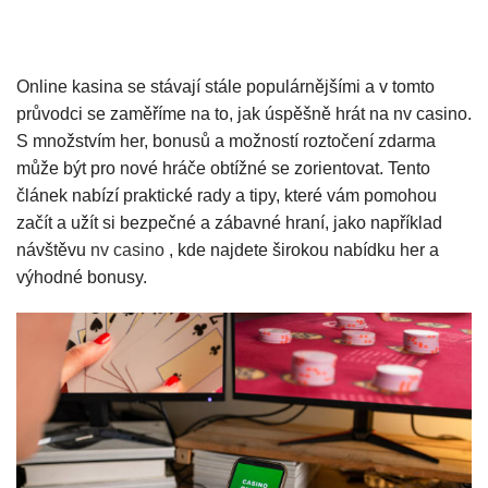
Online kasina se stávají stále populárnějšími a v tomto
průvodci se zaměříme na to, jak úspěšně hrát na nv casino.
S množstvím her, bonusů a možností roztočení zdarma
může být pro nové hráče obtížné se zorientovat. Tento
článek nabízí praktické rady a tipy, které vám pomohou
začít a užít si bezpečné a zábavné hraní, jako například
návštěvu
nv casino
, kde najdete širokou nabídku her a
výhodné bonusy.