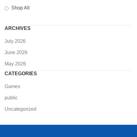
Shop All
ARCHIVES
July 2026
June 2026
May 2026
CATEGORIES
Games
public
Uncategorized