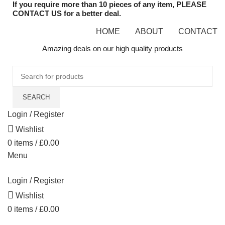
If you require more than 10 pieces of any item, PLEASE
CONTACT US for a better deal.
HOME
ABOUT
CONTACT
Amazing deals on our high quality products
SEARCH
Login / Register
Wishlist
0
items
/
£
0.00
Menu
Login / Register
Wishlist
0
items
/
£
0.00