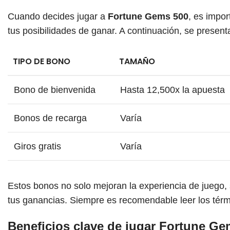
Cuando decides jugar a
Fortune Gems 500
, es impo
tus posibilidades de ganar. A continuación, se present
TIPO DE BONO
TAMAÑO
Bono de bienvenida
Hasta 12,500x la apuesta
Bonos de recarga
Varía
Giros gratis
Varía
Estos bonos no solo mejoran la experiencia de juego,
tus ganancias. Siempre es recomendable leer los térm
Beneficios clave de jugar Fortune Ge