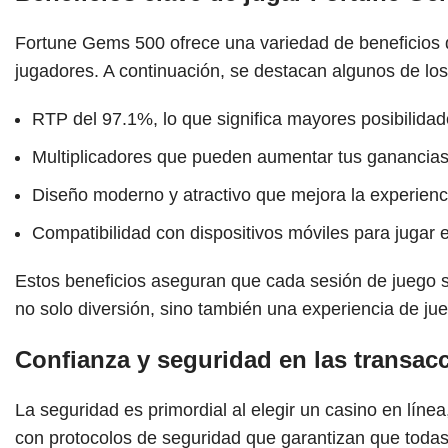
Fortune Gems 500 ofrece una variedad de beneficios 
jugadores. A continuación, se destacan algunos de lo
RTP del 97.1%, lo que significa mayores posibilidad
Multiplicadores que pueden aumentar tus ganancias 
Diseño moderno y atractivo que mejora la experienc
Compatibilidad con dispositivos móviles para jugar 
Estos beneficios aseguran que cada sesión de juego s
no solo diversión, sino también una experiencia de jue
Confianza y seguridad en las transac
La seguridad es primordial al elegir un casino en línea
con protocolos de seguridad que garantizan que todas