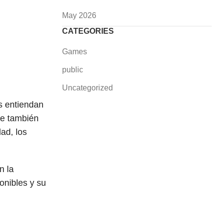
May 2026
CATEGORIES
Games
public
Uncategorized
es entiendan
ue también
ad, los
n la
onibles y su