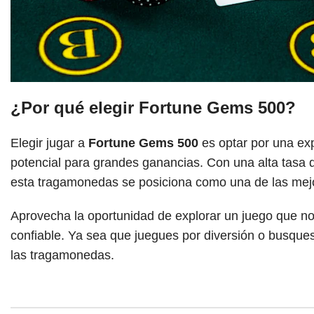
¿Por qué elegir Fortune Gems 500?
Elegir jugar a
Fortune Gems 500
es optar por una exp
potencial para grandes ganancias. Con una alta tasa 
esta tragamonedas se posiciona como una de las mej
Aprovecha la oportunidad de explorar un juego que no
confiable. Ya sea que juegues por diversión o busque
las tragamonedas.