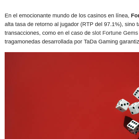
En el emocionante mundo de los casinos en línea,
Fo
alta tasa de retorno al jugador (RTP del 97.1%), sino
transacciones, como en el caso de
slot Fortune Gems
tragamonedas desarrollada por TaDa Gaming garantiza