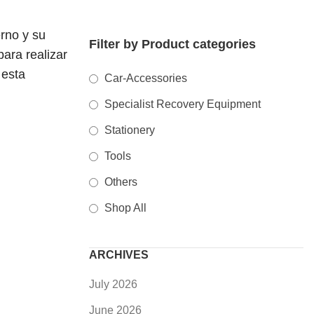
rno y su
Filter by Product categories
ara realizar
 esta
Car-Accessories
Specialist Recovery Equipment
Stationery
Tools
Others
Shop All
ARCHIVES
July 2026
June 2026