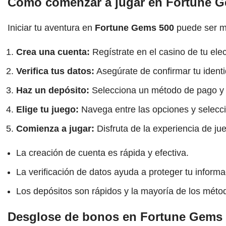
Cómo comenzar a jugar en Fortune 
Iniciar tu aventura en
Fortune Gems 500
puede ser mu
Crea una cuenta:
Regístrate en el casino de tu ele
Verifica tus datos:
Asegúrate de confirmar tu identi
Haz un depósito:
Selecciona un método de pago y re
Elige tu juego:
Navega entre las opciones y selec
Comienza a jugar:
Disfruta de la experiencia de ju
La creación de cuenta es rápida y efectiva.
La verificación de datos ayuda a proteger tu informa
Los depósitos son rápidos y la mayoría de los méto
Desglose de bonos en Fortune Gems