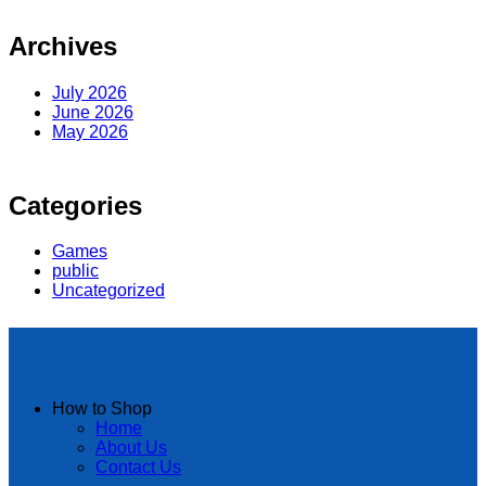
Archives
July 2026
June 2026
May 2026
Categories
Games
public
Uncategorized
How to Shop
Home
About Us
Contact Us