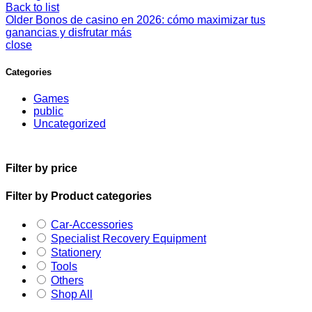
Back to list
Older
Bonos de casino en 2026: cómo maximizar tus
ganancias y disfrutar más
close
Categories
Games
public
Uncategorized
Filter by price
Filter by Product categories
Car-Accessories
Specialist Recovery Equipment
Stationery
Tools
Others
Shop All