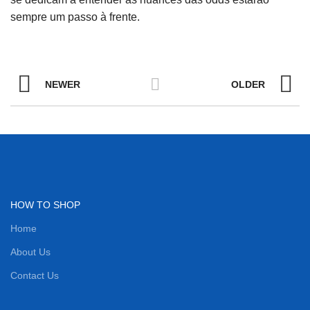
sempre um passo à frente.
NEWER
OLDER
HOW TO SHOP
Home
About Us
Contact Us