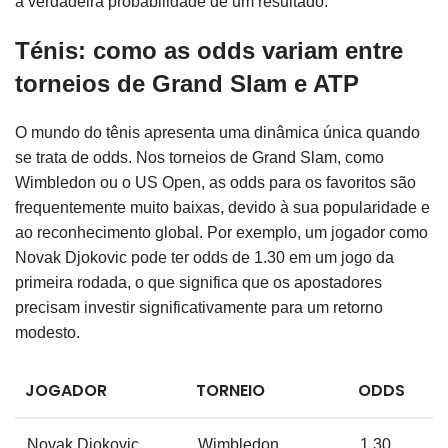
a verdadeira probabilidade de um resultado.
Ténis: como as odds variam entre
torneios de Grand Slam e ATP
O mundo do tênis apresenta uma dinâmica única quando
se trata de odds. Nos torneios de Grand Slam, como
Wimbledon ou o US Open, as odds para os favoritos são
frequentemente muito baixas, devido à sua popularidade e
ao reconhecimento global. Por exemplo, um jogador como
Novak Djokovic pode ter odds de 1.30 em um jogo da
primeira rodada, o que significa que os apostadores
precisam investir significativamente para um retorno
modesto.
JOGADOR
TORNEIO
ODDS
Novak Djokovic
Wimbledon
1.30